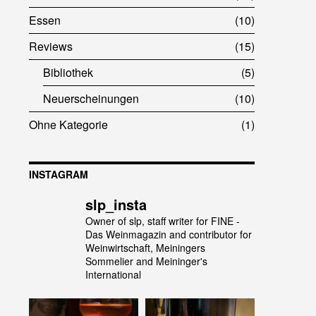
Essen
10
Reviews
15
Bibliothek
5
Neuerscheinungen
10
Ohne Kategorie
1
INSTAGRAM
slp_insta
Owner of slp, staff writer for FINE -
Das Weinmagazin and contributor for
Weinwirtschaft, Meiningers
Sommelier and Meininger's
International