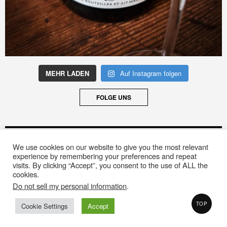
MEHR LADEN
Auf Instagram folgen
FOLGE UNS
ARCHIV
We use cookies on our website to give you the most relevant
Archiv
experience by remembering your preferences and repeat
visits. By clicking “Accept”, you consent to the use of ALL the
cookies.
Do not sell my personal information
.
© 2020 Designed by
The Fox WordPress Theme
.
TOP
Cookie Settings
Accept
IMPRESSUM
DATENSCHUTZERKLÄRUNG
KONTAKT