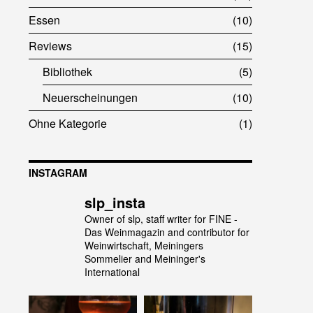
Essen
10
Reviews
15
Bibliothek
5
Neuerscheinungen
10
Ohne Kategorie
1
INSTAGRAM
slp_insta
Owner of slp, staff writer for FINE -
Das Weinmagazin and contributor for
Weinwirtschaft, Meiningers
Sommelier and Meininger's
International