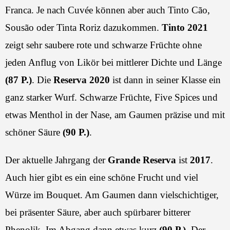
Franca. Je nach Cuvée können aber auch Tinto Cão,
Sousão oder Tinta Roriz dazukommen.
Tinto 2021
zeigt sehr saubere rote und schwarze Früchte ohne
jeden Anflug von Likör bei mittlerer Dichte und Länge
(87 P.)
. Die
Reserva 2020
ist dann in seiner Klasse ein
ganz starker Wurf. Schwarze Früchte, Five Spices und
etwas Menthol in der Nase, am Gaumen präzise und mit
schöner Säure
(90 P.)
.
Der aktuelle Jahrgang der
Grande Reserva
ist
2017
.
Auch hier gibt es ein eine schöne Frucht und viel
Würze im Bouquet. Am Gaumen dann vielschichtiger,
bei präsenter Säure, aber auch spürbarer bitterer
Phenolik. Im Abgang dann etwas kurz
(90 P.)
. Der