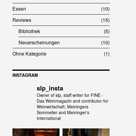
Essen
10
Reviews
15
Bibliothek
5
Neuerscheinungen
10
Ohne Kategorie
1
INSTAGRAM
slp_insta
Owner of slp, staff writer for FINE -
Das Weinmagazin and contributor for
Weinwirtschaft, Meiningers
Sommelier and Meininger's
International