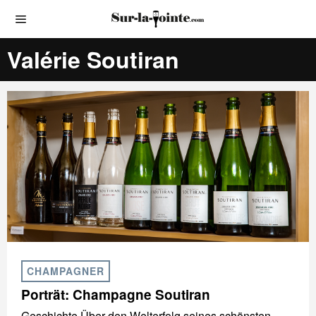
Valérie Soutiran
CHAMPAGNER
Porträt: Champagne Soutiran
Geschichte Über den Welterfolg seines schönsten