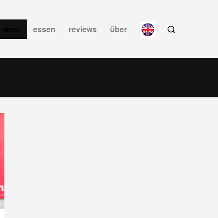
wein
essen
reviews
über