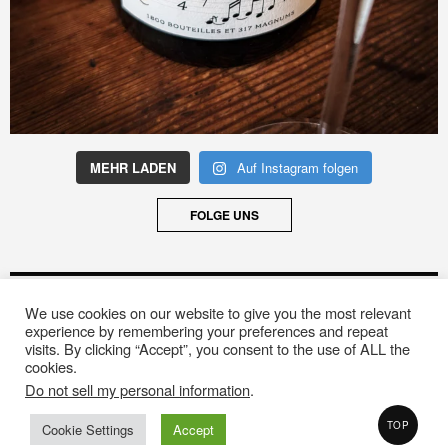
MEHR LADEN
Auf Instagram folgen
FOLGE UNS
ARCHIV
We use cookies on our website to give you the most relevant
Archiv
experience by remembering your preferences and repeat
visits. By clicking “Accept”, you consent to the use of ALL the
cookies.
Do not sell my personal information
.
© 2020 Designed by
The Fox WordPress Theme
.
TOP
Cookie Settings
Accept
IMPRESSUM
DATENSCHUTZERKLÄRUNG
KONTAKT