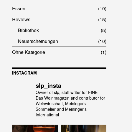
Essen
10
Reviews
15
Bibliothek
5
Neuerscheinungen
10
Ohne Kategorie
1
INSTAGRAM
slp_insta
Owner of slp, staff writer for FINE -
Das Weinmagazin and contributor for
Weinwirtschaft, Meiningers
Sommelier and Meininger's
International