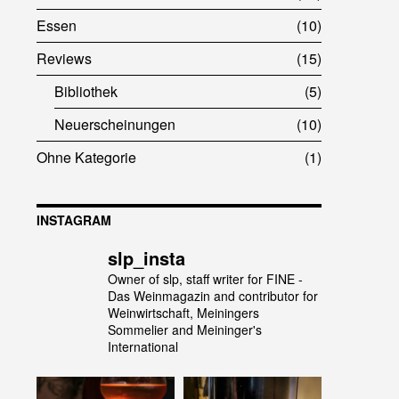
Essen
10
Reviews
15
Bibliothek
5
Neuerscheinungen
10
Ohne Kategorie
1
INSTAGRAM
slp_insta
Owner of slp, staff writer for FINE -
Das Weinmagazin and contributor for
Weinwirtschaft, Meiningers
Sommelier and Meininger's
International