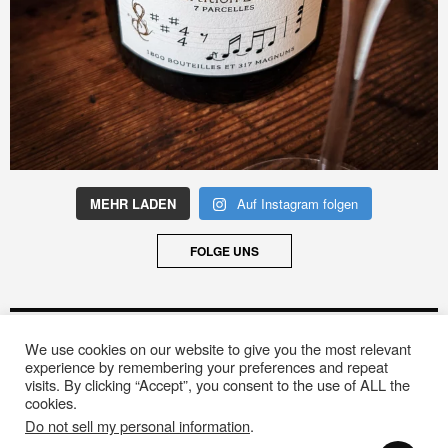
MEHR LADEN
Auf Instagram folgen
FOLGE UNS
ARCHIV
We use cookies on our website to give you the most relevant
Archiv
experience by remembering your preferences and repeat
visits. By clicking “Accept”, you consent to the use of ALL the
cookies.
Do not sell my personal information
.
© 2020 Designed by
The Fox WordPress Theme
.