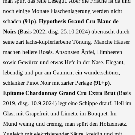
man spürt das reife Lesegut. Aber die Frische ist da und
noch einige Monate Flaschenlagerung werden nicht
schaden
(91p)
.
Hypothesis Grand Cru Blanc de
Noirs
(Basis 2022, disg. 25.10.2024) überrascht durch
seine zart lachs-kupferfarbene Tönung. Manche Häuser
machen hellere Rosés. Ansonsten Äpfel, Himbeeren
sowie Gewürze und etwas Hefe in der Nase. Elegant,
lebendig und pur am Gaumen, ein wunderschöner,
schlanker Pinot Noir mit zarter Perlage
(91+p)
.
Epitome Chardonnay Grand Cru Extra Brut
(Basis
2019, disg. 10.9.2024) legt eine Schippe drauf. Hell im
Glas, mit Grapefruit und Limette im Bouquet. Im
Mund weinig und cremig, man spürt den Holzeinsatz.
Zugleich mit elektrisierender Säure, kreidig und mit