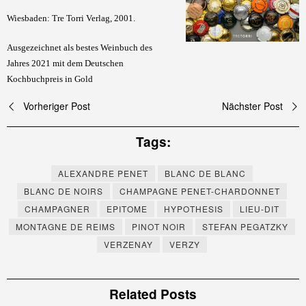
Wiesbaden: Tre Torri Verlag, 2001.
Ausgezeichnet als bestes Weinbuch des
Jahres 2021 mit dem Deutschen
Kochbuchpreis in Gold
Beitragsnavigation
Vorheriger Post
Nächster Post
Tags:
ALEXANDRE PENET
BLANC DE BLANC
BLANC DE NOIRS
CHAMPAGNE PENET-CHARDONNET
CHAMPAGNER
EPITOME
HYPOTHESIS
LIEU-DIT
MONTAGNE DE REIMS
PINOT NOIR
STEFAN PEGATZKY
VERZENAY
VERZY
Related Posts